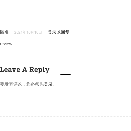
案例：看懂PMP证
2.2
书
PMP®续证流程
2.3
匿名
登录以回复
2021年10月10日
案例：查看CCR要求
2.4
review
Leave A Reply
PDU的获取与申报
3
要发表评论，您必须先
登录
。
两类PDU以及申报
3.1
限制
赚取继续教育类
3.2
PDU的5种途径
赚取实践贡献类
3.3