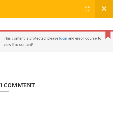
Copyright (c) Shanghai Liyuan Education Technology, all
文本标题
rights reserved
添加一段文本看看效果
课程导入
2
Cannot
沪ICP备18006305号-1
read
This content is protected, please
login
and enroll course to
property
view this content!
课程介绍
1.1
PMI, PMP, Project Management Professional (PMP) and
'top'
of
PMBOK are registered marks of the Project Management
undefined
Institute, Inc.
课程内容
1.2
1 COMMENT
PMP继续教育要求
4
PMP®认证周期
2.1