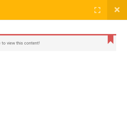
全部课程
活动预告
我的账户
互动交流
rved
 to view this content!
ect Management Institute, Inc.