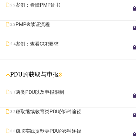
案例：看懂PMP证书
2.2
PMP®续证流程
2.3
案例：查看CCR要求
2.4
PDU的获取与申报
3
两类PDU以及申报限制
3.1
赚取继续教育类PDU的5种途径
3.2
赚取实践贡献类PDU的5种途径
3.3