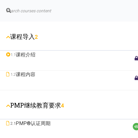
文本标题
Cop
课程导入
2
Cannot read property 'top' of undefined
添加一段文本看看效果
课程介绍
1.1
PMI, PMP, Project Management 
课程内容
1.2
PMP继续教育要求
4
PMP®认证周期
2.1