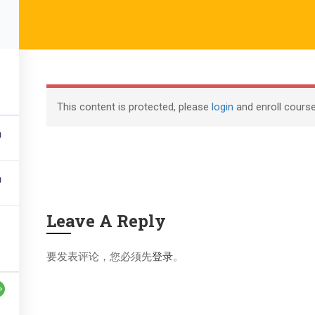
yright (c) Shanghai Liyuan Education Technology, all rights rese
沪ICP备18006305号-1
This content is protected, please
login
and enroll course
Professional (PMP) and PMBOK are registered marks of the Proj
Leave A Reply
要发表评论，您必须先
登录
。