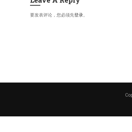
Leave A Reply
要发表评论，您必须先
登录
。
文本标题
Cop
添加一段文本看看效果
PMI, PMP, Project Management 