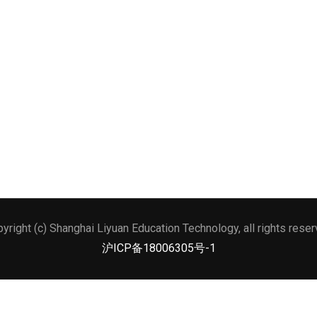
yright (c) Shanghai Liyuan Education Technology, all rights rese
沪ICP备18006305号-1
Professional (PMP) and PMBOK are registered marks of the Proj