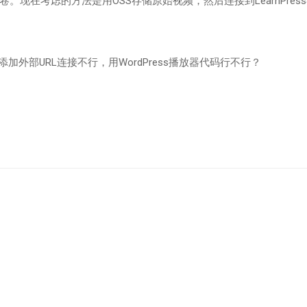
现在考虑的方法是用OSS存储原始视频，然后连接到LearnPres
外部URL连接不行，用WordPress播放器代码行不行？