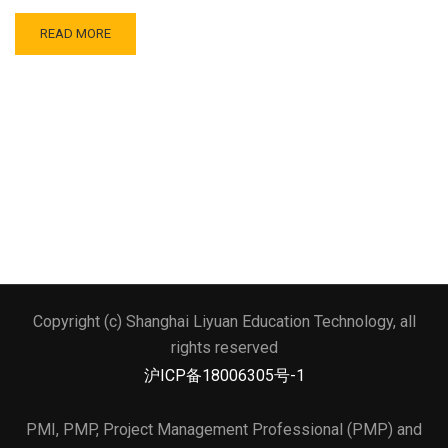
READ MORE
Copyright (c) Shanghai Liyuan Education Technology, all
文本标题
rights reserved
添加一段文本看看效果
沪ICP备18006305号-1
PMI, PMP, Project Management Professional (PMP) and